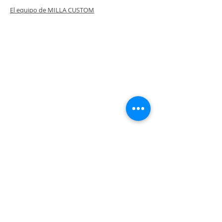
El equipo de MILLA CUSTOM
Los vehículos pueden mostrarse con accesorios
opcionales.
Algunas especificaciones pueden cambiar respecto
a las fotografías debido a la homologación.
INDIAN